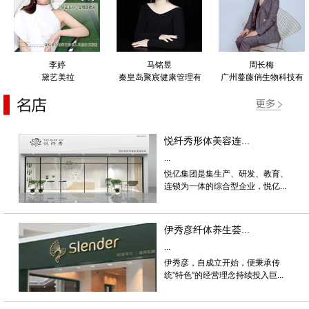
李婷
马铭昱
周长梅
黛艺美拉
秦皇岛聚宸健康管理有
广州蔓藤俏生物科技有
限公司
限公司
悦纤秀形体美容连...
...
悦亿集团是集生产、研发、教育、
连锁为一体的综合型企业，悦亿...
伊秀彦纤体养生荟...
...
伊秀彦，自成立开始，便秉承传
统”特色”的经营理念持续投入巨...