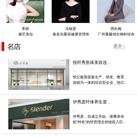
李婷
马铭昱
周长梅
黛艺美拉
秦皇岛聚宸健康管理有
广州蔓藤俏生物科技有
限公司
限公司
悦纤秀形体美容连...
...
悦亿集团是集生产、研发、教育、
连锁为一体的综合型企业，悦亿...
伊秀彦纤体养生荟...
...
伊秀彦，自成立开始，便秉承传
统”特色”的经营理念持续投入巨...