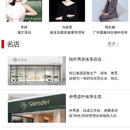
李婷
马铭昱
周长梅
黛艺美拉
秦皇岛聚宸健康管理有
广州蔓藤俏生物科技有
限公司
限公司
悦纤秀形体美容连...
...
悦亿集团是集生产、研发、教育、
连锁为一体的综合型企业，悦亿...
伊秀彦纤体养生荟...
...
伊秀彦，自成立开始，便秉承传
统”特色”的经营理念持续投入巨...