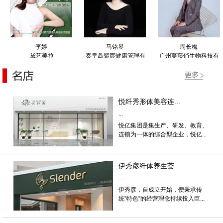
李婷
马铭昱
周长梅
黛艺美拉
秦皇岛聚宸健康管理有
广州蔓藤俏生物科技有
限公司
限公司
悦纤秀形体美容连...
...
悦亿集团是集生产、研发、教育、
连锁为一体的综合型企业，悦亿...
伊秀彦纤体养生荟...
...
伊秀彦，自成立开始，便秉承传
统”特色”的经营理念持续投入巨...