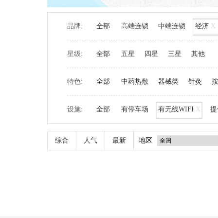
品牌:
全部
高端连锁
中端连锁
经济
X
星级:
全部
五星
四星
三星
其他
特色:
全部
中药热敷
器械类
针灸
设施:
全部
有停车场
有无线WIFI
X
提
综合
人气
最新
地区