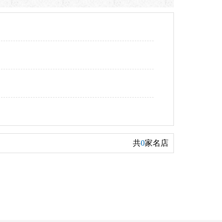
共
0
家名店