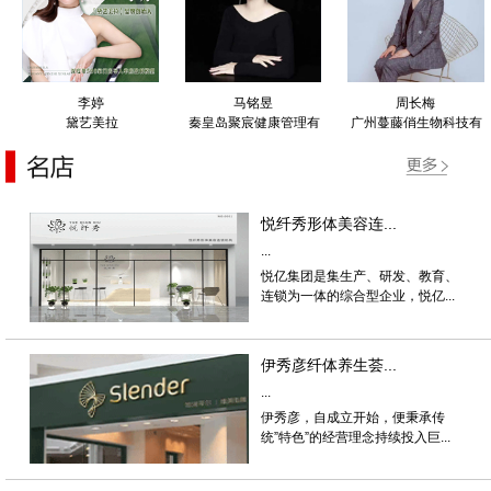
李婷
马铭昱
周长梅
黛艺美拉
秦皇岛聚宸健康管理有
广州蔓藤俏生物科技有
限公司
限公司
悦纤秀形体美容连...
...
悦亿集团是集生产、研发、教育、
连锁为一体的综合型企业，悦亿...
伊秀彦纤体养生荟...
...
伊秀彦，自成立开始，便秉承传
统”特色”的经营理念持续投入巨...