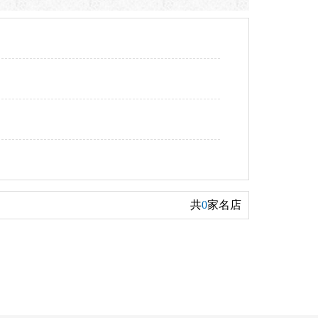
共
0
家名店