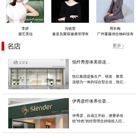
李婷
马铭昱
周长梅
黛艺美拉
秦皇岛聚宸健康管理有
广州蔓藤俏生物科技有
限公司
限公司
悦纤秀形体美容连...
...
悦亿集团是集生产、研发、教育、
连锁为一体的综合型企业，悦亿...
伊秀彦纤体养生荟...
...
伊秀彦，自成立开始，便秉承传
统”特色”的经营理念持续投入巨...