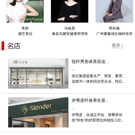
李婷
马铭昱
周长梅
黛艺美拉
秦皇岛聚宸健康管理有
广州蔓藤俏生物科技有
限公司
限公司
悦纤秀形体美容连...
...
悦亿集团是集生产、研发、教育、
连锁为一体的综合型企业，悦亿...
伊秀彦纤体养生荟...
...
伊秀彦，自成立开始，便秉承传
统”特色”的经营理念持续投入巨...