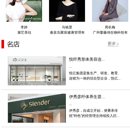
李婷
马铭昱
周长梅
黛艺美拉
秦皇岛聚宸健康管理有
广州蔓藤俏生物科技有
限公司
限公司
悦纤秀形体美容连...
...
悦亿集团是集生产、研发、教育、
连锁为一体的综合型企业，悦亿...
伊秀彦纤体养生荟...
...
伊秀彦，自成立开始，便秉承传
统”特色”的经营理念持续投入巨...