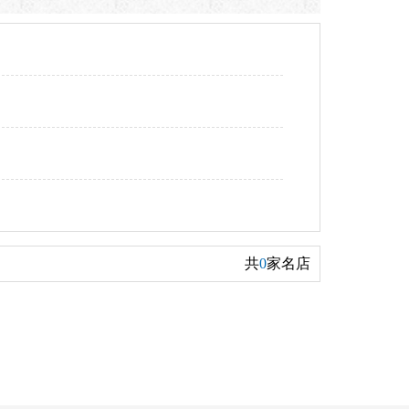
共
0
家名店