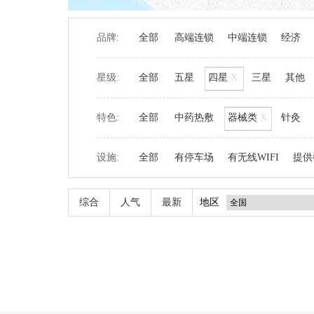
品牌:
全部
高端连锁
中端连锁
经济
星级:
全部
五星
四星
X
三星
其他
特色:
全部
中药热敷
器械类
X
针灸
设施:
全部
有停车场
有无线WIFI
提供
综合
人气
最新
地区