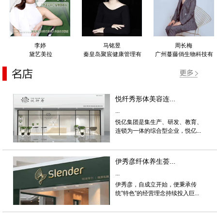
李婷
马铭昱
周长梅
黛艺美拉
秦皇岛聚宸健康管理有
广州蔓藤俏生物科技有
限公司
限公司
悦纤秀形体美容连...
...
悦亿集团是集生产、研发、教育、
连锁为一体的综合型企业，悦亿...
伊秀彦纤体养生荟...
...
伊秀彦，自成立开始，便秉承传
统”特色”的经营理念持续投入巨...