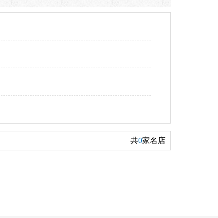
共
0
家名店