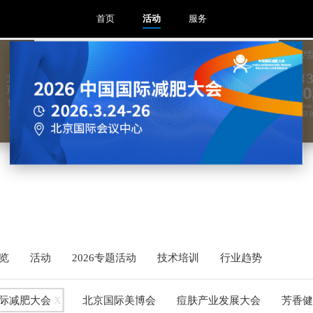
首页
活动
服务
览
活动
2026专题活动
技术培训
行业趋势
际减肥大会
X
北京国际美博会
痘肤产业发展大会
芳香健